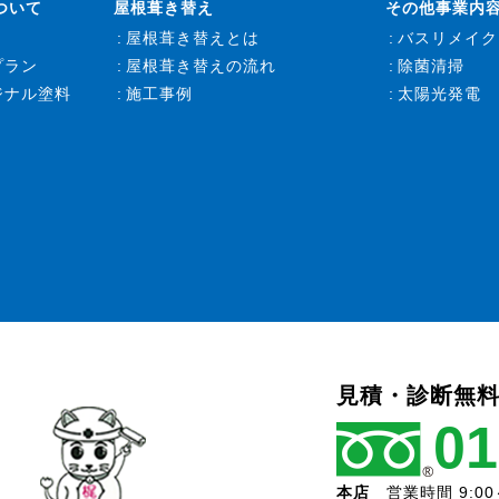
ついて
屋根葺き替え
その他事業内
屋根葺き替えとは
バスリメイク
プラン
屋根葺き替えの流れ
除菌清掃
ジナル塗料
施工事例
太陽光発電
見積・診断無料
01
本店
営業時間 9:00