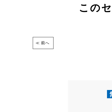
この
前へ