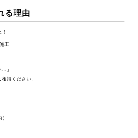
れる理由
上！
施工
い…」
ご相談ください。
内）