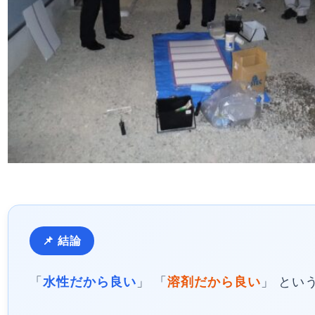
📌 結論
「
水性だから良い
」 「
溶剤だから良い
」 とい