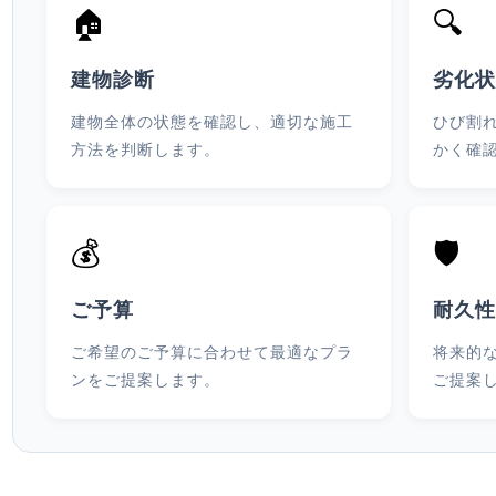
🏠
🔍
建物診断
劣化
建物全体の状態を確認し、適切な施工
ひび割
方法を判断します。
かく確
💰
🛡️
ご予算
耐久
ご希望のご予算に合わせて最適なプラ
将来的
ンをご提案します。
ご提案